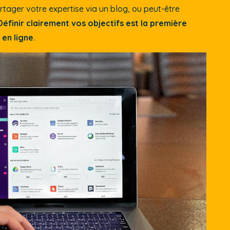
tager votre expertise via un blog, ou peut-être
Définir clairement vos objectifs est la première
 en ligne
.