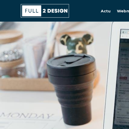
Actu
Webm